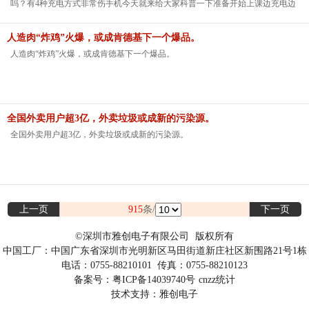
吗？有4种充电方式非常伤手机今天就来给大家科普一下准备开始上课边充电边
玩手机很多宝宝们都喜欢边玩手机边充电刷起抖音根本停不下来当手机提醒电
量不足的时候就插着充电器一边充电一边玩手机其实这种最伤手机的一种充电
人造肉“炸鸡”火爆，或成肯德基下一个爆品。
方式这样会让手机边充电边放电导致手机发烫影响手机寿命更可怕的是如果使
人造肉“炸鸡”火爆，或成肯德基下一个爆品。
用了劣质的充电器可能还会引起爆炸哟手机电量用光了才充很多宝宝以为电量
要用完才充电这其实是错误的想法以前的手机电池确实是有记忆功能的需要让
手机电量用完再充好记住电池容量但是现在的锂电池已经是没有记忆功能了无
需让电量耗尽再充电了手机最佳的充电时间是电量剩余30%-50%这个期间是电
全国外卖用户超3亿，外卖垃圾或成新的污染源。
池比较稳定的时期最适合手机充电用
全国外卖用户超3亿，外卖垃圾或成新的污染源。
上一页
915
条/
下一页
©深圳市雅创电子有限公司
版权所有
中国工厂：中国广东省深圳市光明新区马田街道新庄社区新围路21号1栋
电话：0755-88210101
传真：0755-88210123
备案号：粤ICP备14039740号
cnzz统计
技术支持：
雅创电子