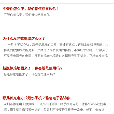
不管你怎么变，我们都依然喜欢你！
不管你怎么变，我们都依然喜欢你！
为什么发光数据线这么火？
一听名字就心动，流光是浪漫的因素，它拥有这点，再加上价格也美丽，比
传统的数据线功能更多，又经过了抖音视频的传播，不爆红才怪呢。 它融入了
可见充电流光的电流，只要有流光电流通过数据线充到手机上，它就会发出流
动的光。手机接上它充电时，电流就会发出耀眼的眩光，你可以看到流光电流
源源不断地从电脑流动到手机体内，让你充电的时候，看到流光溢彩，实在是
新版标准地图来了，你会规范使用吗？
酷极了。 雅创电子专业做手机数据线16年，货源充足，质量上乘，有需要的朋
新版标准地图来了，你会规范使用吗？
友可以去看下哦！
哪几种充电方式最伤手机？雅创电子告诉你
深圳市雅创电子数据线工厂8月29日资讯：给手机充电是一件再平常不过的事
情，用手机稍微频繁一点的，每天都至少要给手机充一次电。然而，你知道