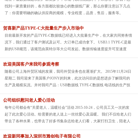
USB线在这个空间内没有采取屏蔽措施，那么这些USB线就成了很好的天线，
找到一家质量好的，各方面都比较放心的数据线厂家，那么你要注意以下几点
接收周围环境中各种杂乱的高频信号，而这些信号叠加在本来传输的信号上，
了：你需要明确的确认供应商的规模，专业程度，品质，售后，服务等。
甚至会改变原来传输的有用信号，容易出现问题。
贺喜新产品TYPE-C大批量生产步入市场中
目前最新开发的产品TYPE-C数据线已经进入大批量生产中，在大家共同努务情
况下，我们通过了客户测试及认可。大订单已成功拿下。 USB3.1 TYPE-C是最
新的USB规范，该规范由英特尔等大公司发起。数据传输速度提升可至速度
10Gbps，充电速度快，支持正反两面随意插。
欢迎美国客户来我司参观考察
随着公司上海外贸区域的发展，我司外贸业务也在逐渐扩大。 2015年11月24日
星期二 我司迎来了美国客户JONY的到来，此次访问目的是想进步了解我司的
生产及规模实况。并对我司产品：USB数据线 TYPE-C数据线 电话线的生产技
术及产能详细的了解。
公司组织慰问老人爱心活动
每年公司都会有“关爱老人，温暖社会”活动 2015-10-24，公司员工又一次的发
起了此次爱心活动。给需要的老人送上一丝丝爱心及温暖。 我们不仅给老人们
带去了各种水果，也带去了好多书集杂志给老人们看，大家打扫卫生，陪老人
聊天，下棋，有的同事还唱起了歌。老人们因为我们的到来，非常的开心。
欢迎新同事加入深圳市雅创电子有限公司