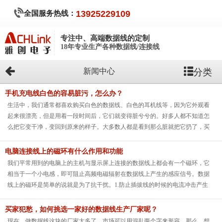
全国服务热线：
13925229109
专注中、高端数据线的定制
18年专业生产各种数据线/连接线
分类
新闻中心
手机充电线白色的容易脏污，怎么办？
生活中，我们通常都喜欢购买白色的数据线、白色的耳机线等，因为它外观看
起来很漂亮，但是用着一段时间后，它们就变得脏兮兮的。好多人都不知道怎
么把它变干净，变回到原来的样子。大多数人都是看到那么脏就把它扔了，买
新的，其实你不知道，我们是可以把它洗干净的，方法超级简单。
电脑连接线上的磁环有什么作用和功能
我们平常用到的电脑上的主机与显示屏上连接的数据线上都会有一个磁环，它
相当于一个小电感，即可阻止高频电磁辐射在数据线上产生的感应信号。数据
线上的磁环是简单的说就是为了抗干扰。1.防止插拔线的时候的电流冲击产生
的干扰；2.防止空间的电磁干扰，让传输更稳定。电脑机箱内的主板、CPU、
电源、及IDE数据线都工作于很高的频率状态下，所以导致机箱里存在着大量的
买家犯愁，如何挑选一家好的数据线生产厂家呢？
空间杂散电磁干扰信号，而信号强度也是机箱外的数倍至数十倍！没有磁环的
现在，做数据线这块的厂家太多了，市场可以用混乱两个字来形容。那么，想