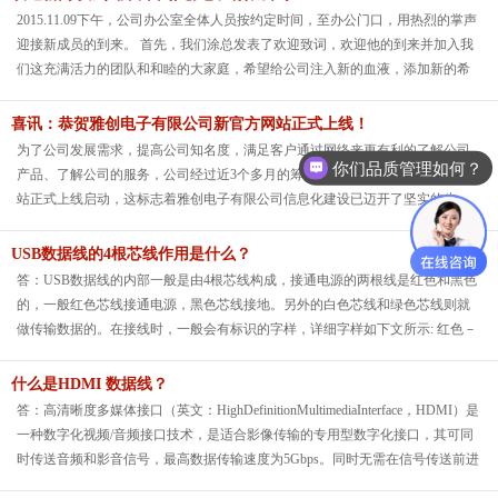
2015.11.09下午，公司办公室全体人员按约定时间，至办公门口，用热烈的掌声
迎接新成员的到来。 首先，我们涂总发表了欢迎致词，欢迎他的到来并加入我
们这充满活力的团队和和睦的大家庭，希望给公司注入新的血液，添加新的希
望并为自己的事业一展鸿图。
喜讯：恭贺雅创电子有限公司新官方网站正式上线！
为了公司发展需求，提高公司知名度，满足客户通过网络来更有利的了解公司
你们品质管理如何？
产品、了解公司的服务，公司经过近3个多月的筹备，在2015年12月30日公司网
站正式上线启动，这标志着雅创电子有限公司信息化建设已迈开了坚实的步
伐。
USB数据线的4根芯线作用是什么？
答：USB数据线的内部一般是由4根芯线构成，接通电源的两根线是红色和黑色
的，一般红色芯线接通电源，黑色芯线接地。另外的白色芯线和绿色芯线则就
做传输数据的。在接线时，一般会有标识的字样，详细字样如下文所示: 红色－
USB电源 标有－VCC、Power、5V、5VSB字样 绿色－USB数据线（正）－
DATA+、USBD+、PD+、USBDT+ 白色－USB数据线（负）－DATA-、
什么是HDMI 数据线？
USBD-、PD-、USBDT- 黑色－地线 －GND、Ground
答：高清晰度多媒体接口（英文：HighDefinitionMultimediaInterface，HDMI）是
一种数字化视频/音频接口技术，是适合影像传输的专用型数字化接口，其可同
时传送音频和影音信号，最高数据传输速度为5Gbps。同时无需在信号传送前进
行数/模或者模/数转换。HDMI可搭配宽带数字内容保护（HDCP），以防止具