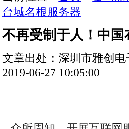
台域名根服务器
不再受制于人！中国
文章出处：深圳市雅创电
2019-06-27 10:05:00
众所周知，开展互联网