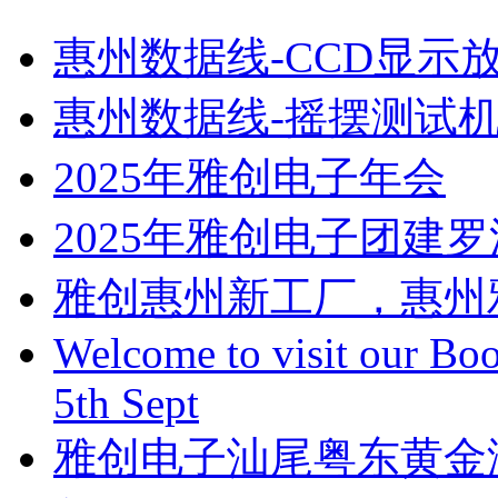
惠州数据线-CCD显示
惠州数据线-摇摆测试
2025年雅创电子年会
2025年雅创电子团建
雅创惠州新工厂，惠州
Welcome to visit our Boo
5th Sept
雅创电子汕尾粤东黄金