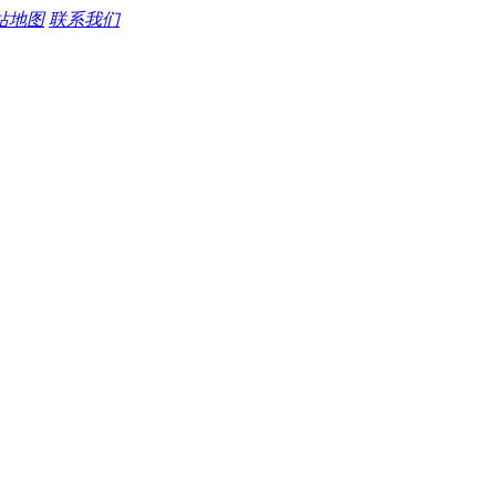
站地图
联系我们