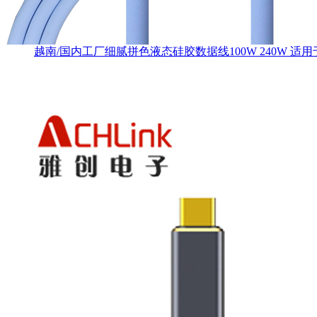
越南/国内工厂细腻拼色液态硅胶数据线100W 240W 适用于苹