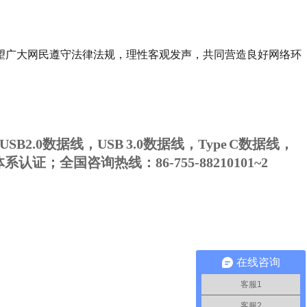
望广大网民遵守法律法规，理性客观发声，共同营造良好网络环
2.0数据线，USB 3.0数据线，Type C数据线，
全国咨询热线：86-755-88210101~2
在线咨询
客服1
客服2