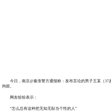
今日，南京@秦淮警方通报称：发布言论的男子王某（3
拘留。
网友纷纷表示：
“怎么总有这种把无知无耻当个性的人”