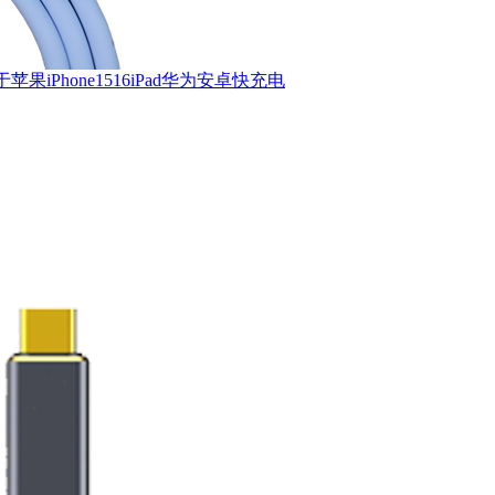
果iPhone1516iPad华为安卓快充电