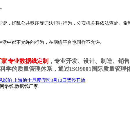
”
诽谤，扰乱公共秩序等违法犯罪行为，公安机关将依法查处。希
生活中都不允许的行为，在网络平台也同样不允许。
厂家
专业数据线定制
，专业开发、设计、制造、销售USB
量管理体系，通过ISO9001国际质量管理体系认证；
风影响 上海迪士尼度假区8月10日暂停开放
据线,网络线,数据线厂家