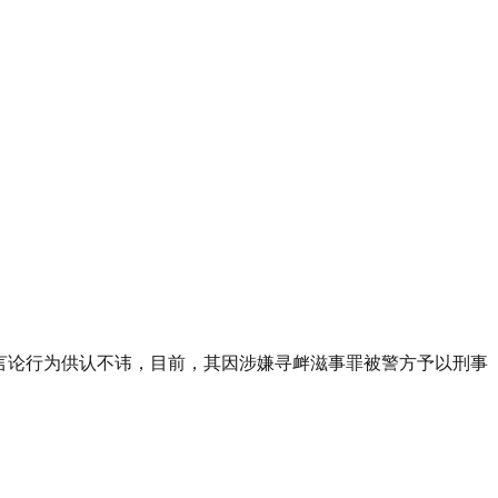
言论行为供认不讳，目前，其因涉嫌寻衅滋事罪被警方予以刑事