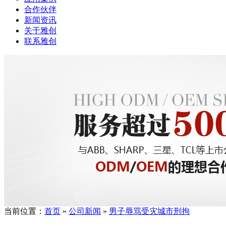
合作伙伴
新闻资讯
关于雅创
联系雅创
当前位置：
首页
»
公司新闻
»
男子辱骂受灾城市刑拘