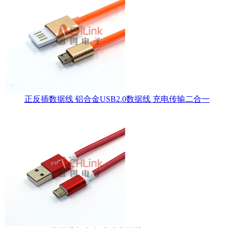
正反插数据线 铝合金USB2.0数据线 充电传输二合一