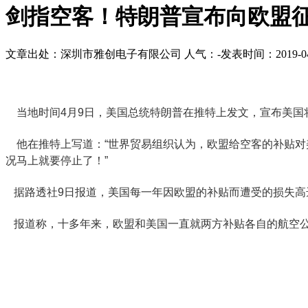
剑指空客！特朗普宣布向欧盟
文章出处：深圳市雅创电子有限公司
人气：
-
发表时间：2019-04-1
当地时间4月9日，美国总统特朗普在推特上发文，宣布美国将
他在推特上写道：“世界贸易组织认为，欧盟给空客的补贴对
况马上就要停止了！”
据路透社9日报道，美国每一年因欧盟的补贴而遭受的损失高达
报道称，十多年来，欧盟和美国一直就两方补贴各自的航空公