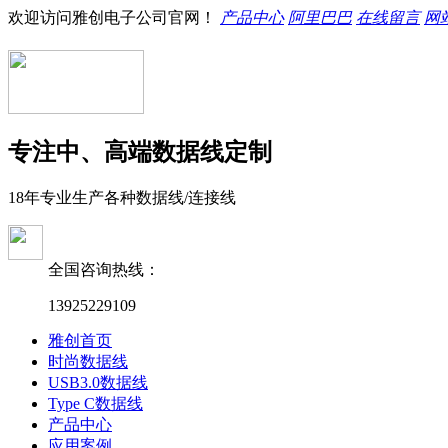
欢迎访问雅创电子公司官网！
产品中心
阿里巴巴
在线留言
网
专注中、高端数据线定制
18年专业生产各种数据线/连接线
全国咨询热线：
13925229109
雅创首页
时尚数据线
USB3.0数据线
Type C数据线
产品中心
应用案例