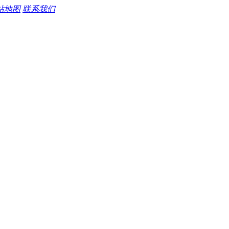
站地图
联系我们