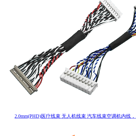
2.0mm(PHD)医疗线束 无人机线束 汽车线束空调机内