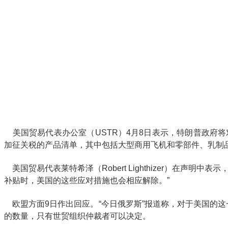
美国贸易代表办公室（USTR）4月8日表示，特朗普政府将
加征关税的产品清单，其中包括大型商用飞机和零部件、乳制
美国贸易代表莱特希泽（Robert Lighthizer）在
补贴时，美国的这些应对措施也会相应解除。”
欧盟方面9日作出回应。“今日俄罗斯”报道称，对于美国的这
的数量，只有世贸组织仲裁者可以决定。