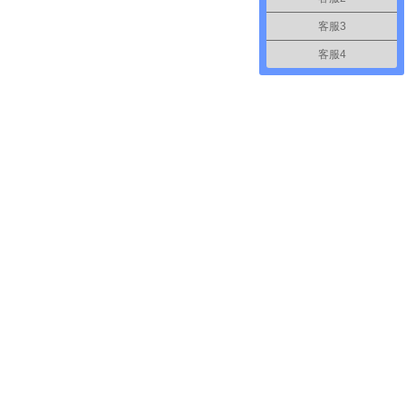
客服3
客服4