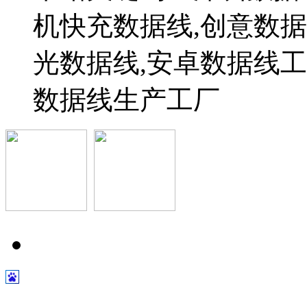
机快充数据线,创意数据线
光数据线,安卓数据线
数据线生产工厂