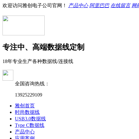
欢迎访问雅创电子公司官网！
产品中心
阿里巴巴
在线留言
网
专注中、高端数据线定制
18年专业生产各种数据线/连接线
全国咨询热线：
13925229109
雅创首页
时尚数据线
USB3.0数据线
Type C数据线
产品中心
应用案例