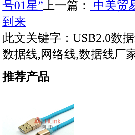
号01星”
上一篇：
中美贸
到来
此文关键字：
USB2.0数据
数据线,网络线,数据线厂
推荐产品