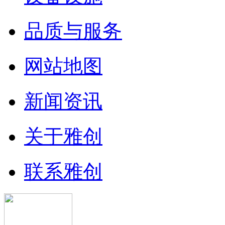
品质与服务
网站地图
新闻资讯
关于雅创
联系雅创