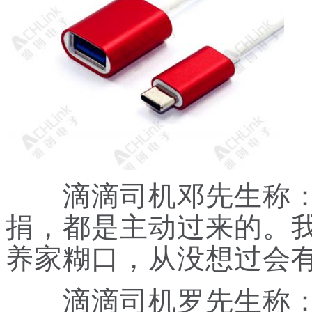
滴滴司机邓先生称：“
捐，都是主动过来的。
养家糊口，从没想过会有
滴滴司机罗先生称：“