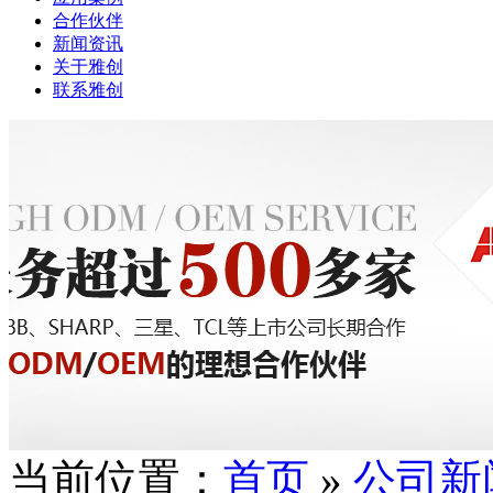
合作伙伴
新闻资讯
关于雅创
联系雅创
当前位置：
首页
»
公司新