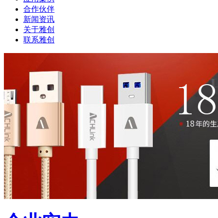
合作伙伴
新闻资讯
关于雅创
联系雅创