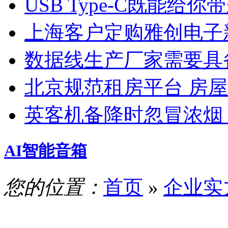
USB Type-C既能
上海客户定购雅创电子新
数据线生产厂家需要具
北京规范租房平台 房
英客机备降时忽冒浓烟
AI智能音箱
您的位置：
首页
»
企业实