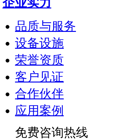
企业实力
品质与服务
设备设施
荣誉资质
客户见证
合作伙伴
应用案例
免费咨询热线