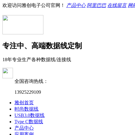
欢迎访问雅创电子公司官网！
产品中心
阿里巴巴
在线留言
网
专注中、高端数据线定制
18年专业生产各种数据线/连接线
全国咨询热线：
13925229109
雅创首页
时尚数据线
USB3.0数据线
Type C数据线
产品中心
应用案例